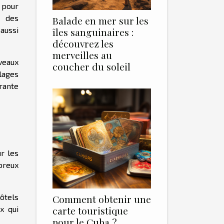
e pour
c des
Balade en mer sur les
aussi
îles sanguinaires :
découvrez les
merveilles au
veaux
coucher du soleil
lages
rante
r les
mbreux
ôtels
Comment obtenir une
carte touristique
x qui
pour le Cuba ?