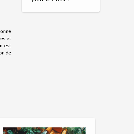
 bonne
es et
on est
on de