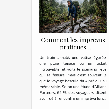
Comment les imprévus
pratiques
transforment-ils une
Un train annulé, une valise égarée,
aventure en souvenir
une pluie tenace ou un ticket
mémorable ?
introuvable, et voilà le scénario rêvé
qui se fissure, mais c’est souvent là
que le voyage bascule du « prévu » au
mémorable. Selon une étude d’Allianz
Partners, 62 % des voyageurs disent
avoir déjà rencontré un imprévu lors...