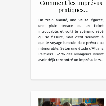
Comment les imprévus
pratiques
transforment-ils une
Un train annulé, une valise égarée,
aventure en souvenir
une pluie tenace ou un ticket
mémorable ?
introuvable, et voilà le scénario rêvé
qui se fissure, mais c’est souvent là
que le voyage bascule du « prévu » au
mémorable. Selon une étude d’Allianz
Partners, 62 % des voyageurs disent
avoir déjà rencontré un imprévu lors...