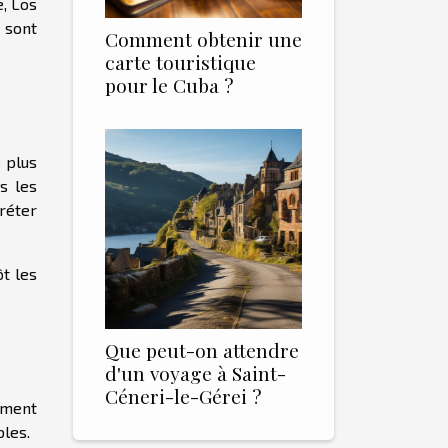
e, Los
s sont
Comment obtenir une
carte touristique
pour le Cuba ?
 plus
s les
fréter
t les
Que peut-on attendre
d'un voyage à Saint-
Céneri-le-Gérei ?
ement
bles.